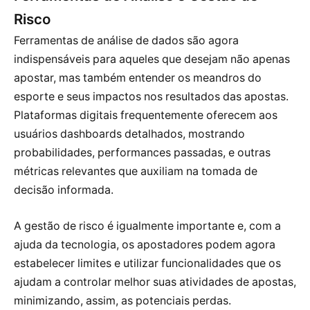
Risco
Ferramentas de análise de dados são agora
indispensáveis para aqueles que desejam não apenas
apostar, mas também entender os meandros do
esporte e seus impactos nos resultados das apostas.
Plataformas digitais frequentemente oferecem aos
usuários dashboards detalhados, mostrando
probabilidades, performances passadas, e outras
métricas relevantes que auxiliam na tomada de
decisão informada.
A gestão de risco é igualmente importante e, com a
ajuda da tecnologia, os apostadores podem agora
estabelecer limites e utilizar funcionalidades que os
ajudam a controlar melhor suas atividades de apostas,
minimizando, assim, as potenciais perdas.