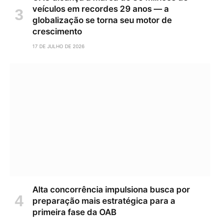
veículos em recordes 29 anos — a
globalização se torna seu motor de
crescimento
17 DE JULHO DE 2026
Alta concorrência impulsiona busca por
preparação mais estratégica para a
primeira fase da OAB