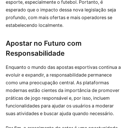
esporte, especialmente o futebol. Portanto, é
esperado que o impacto dessa nova legislação seja
profundo, com mais ofertas e mais operadores se
estabelecendo localmente.
Apostar no Futuro com
Responsabilidade
Enquanto o mundo das apostas esportivas continua a
evoluir e expandir, a responsabilidade permanece
como uma preocupação central. As plataformas
modernas estão cientes da importância de promover
práticas de jogo responsável e, por isso, incluem
funcionalidades para ajudar os usuários a moderar
suas atividades e buscar ajuda quando necessário.